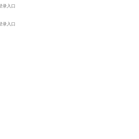
登录入口
登录入口