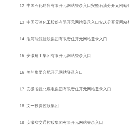
12 中国石化销售有限开元网站登录入口安徽石油分开元网站
13 中国石油化工股份有限开元网站登录入口安庆分开元网站
14 淮河能源控股集团有限责任开元网站登录入口
15 安徽建工集团有限开元网站登录入口
16 美的集团合肥开元网站登录入口
17 安徽省皖北煤电集团有限责任开元网站登录入口
18 文一投资控股集团
19 安徽省交通控股集团有限开元网站登录入口